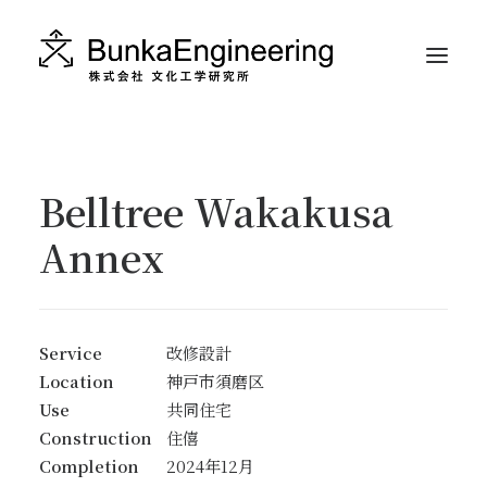
ABOUT
Belltree Wakakusa
WORKS
Annex
CONTACT
INSTAGRAM
RECRUIT
Service
改修設計
Location
神戸市須磨区
日本語
Use
共同住宅
Construction
住僖
ENGLISH
Completion
2024年12月